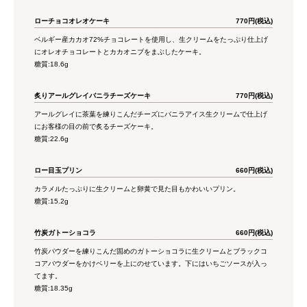
ローチョコオレオケーキ
770円(税込)
ベルギー産カカオ72%チョコレートを使用し、生クリームをたっぷり仕上げ
にオレオチョコレートとカカオニブをまぶしたケーキ。
糖質:18.6g
炙りアールグレイバニラチーズケーキ
770円(税込)
アールグレイに茶葉を練りこんだチーズにバニラアイス生クリームで仕上げ
にお客様の目の前で炙るチーズケーキ。
糖質:22.6g
ロー目玉プリン
660円(税込)
カラメルたっぷりに生クリームと卵黄で見た目もかわいいプリン。
糖質:15.2g
竹炭ガトーショコラ
660円(税込)
竹炭パウダーを練りこんだ固めのガトーショコラに生クリームとブラックコ
コアバウダーをかけベリーを上にのせています。下にはいちごソースが入っ
てます。
糖質:18.35g